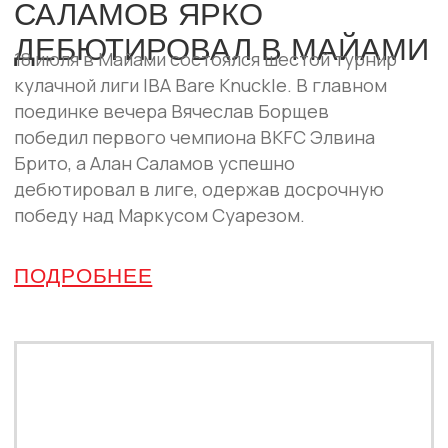
реванш Самата Абдырахманова с
Исламом Кадиевым.
ПОДРОБНЕЕ
ПАРТНЁРЫ
IBA Bare Knuckle развивается вместе с
компаниями, которые поддерживают спорт
и зрелищные единоборства.