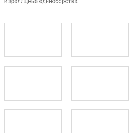
ПОДПИСАТЬСЯ
ООО «ПАТРИОТ»
ИНН: 5043064103
ЮРИДИЧЕСКИЙ АДРЕС: 142200,
МОСКОВСКАЯ ОБЛАСТЬ, Г. СЕРПУХОВ,
УЛ. ПУШКИНА, Д. 9, ПОМ. 21
ПОЛЬЗОВАТЕЛЬСКОЕ СОГЛАШЕНИЕ
ПОЛИТИКА КОНФИДЕНЦИАЛЬНОСТИ
СОГЛАСИЕ НА ОБРАБОТКУ ДАННЫХ
СОГЛАСИЕ НА РАССЫЛКУ
ВСЯ ИНФОРМАЦИЯ НА САЙТЕ НОСИТ
ИНФОРМАЦИОННЫЙ ХАРАКТЕР И НЕ
ЯВЛЯЕТСЯ ПУБЛИЧНОЙ ОФЕРТОЙ.
© 2025-2026 IBA BARE KNUCKLE. ВСЕ
ПРАВА ЗАЩИЩЕНЫ.