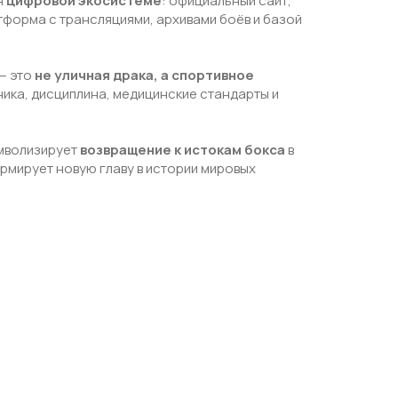
я
цифровой экосистеме
: официальный сайт,
тформа с трансляциями, архивами боёв и базой
 — это
не уличная драка, а спортивное
хника, дисциплина, медицинские стандарты и
мволизирует
возвращение к истокам бокса
в
мирует новую главу в истории мировых