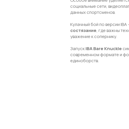
Особое внимание уделяетс
социальные сети, видеопла
данных спортсменов.
Кулачный бой по версии IBA
состязание
, где важны те
уважение к сопернику.
Запуск
IBA Bare Knuckle
си
современном формате и фор
единоборств.