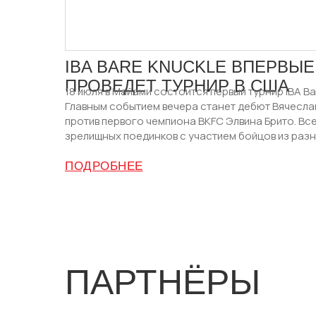
IBA BARE KNUCKLE ВПЕРВЫЕ
ПРОВЕДЕТ ТУРНИР В США
18 июля в Майами состоится первый турнир IBA Ba
Главным событием вечера станет дебют Вячесла
против первого чемпиона BKFC Элвина Брито. Вс
зрелищных поединков с участием бойцов из разн
ПОДРОБНЕЕ
ПАРТНЁРЫ