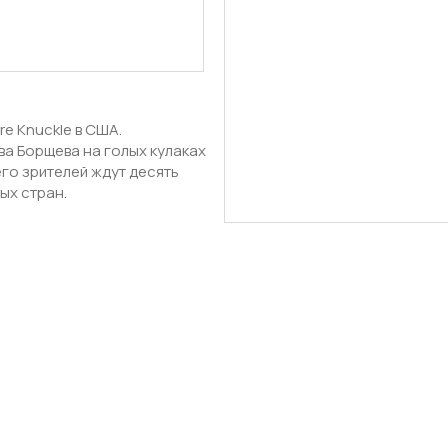
re Knuckle в США.
ва Борщева на голых кулаках
его зрителей ждут десять
ых стран.