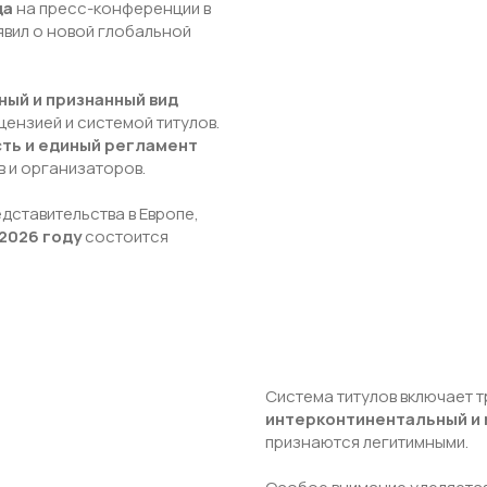
да
на пресс-конференции в
вил о новой глобальной
ый и признанный вид
ензией и системой титулов.
ть и единый регламент
в и организаторов.
дставительства в Европе,
2026 году
состоится
Система титулов включает т
интерконтинентальный и
признаются легитимными.