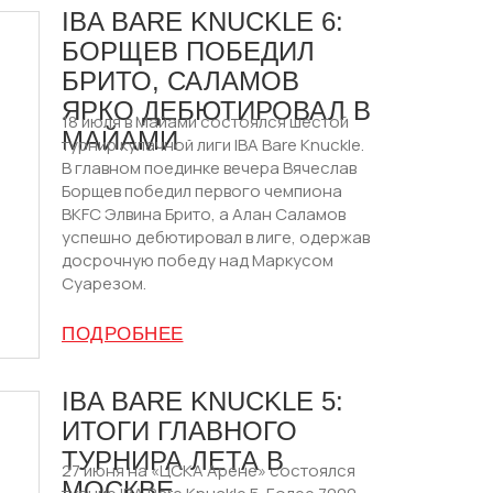
IBA BARE KNUCKLE 6:
БОРЩЕВ ПОБЕДИЛ
БРИТО, САЛАМОВ
ЯРКО ДЕБЮТИРОВАЛ В
18 июля в Майами состоялся шестой
МАЙАМИ
турнир кулачной лиги IBA Bare Knuckle.
В главном поединке вечера Вячеслав
Борщев победил первого чемпиона
BKFC Элвина Брито, а Алан Саламов
успешно дебютировал в лиге, одержав
досрочную победу над Маркусом
Суарезом.
ПОДРОБНЕЕ
IBA BARE KNUCKLE 5:
ИТОГИ ГЛАВНОГО
ТУРНИРА ЛЕТА В
27 июня на «ЦСКА Арене» состоялся
МОСКВЕ