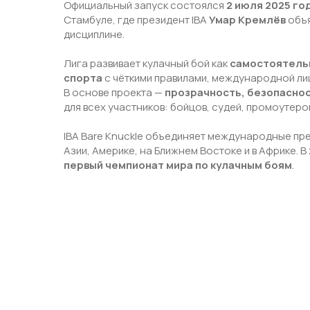
Официальный запуск состоялся
2 июля 2025 го
Стамбуле, где президент IBA
Умар Кремлёв
объя
дисциплине.
Лига развивает кулачный бой как
самостоятельн
спорта
с чёткими правилами, международной лиц
В основе проекта —
прозрачность, безопаснос
для всех участников: бойцов, судей, промоутеро
IBA Bare Knuckle объединяет международные пре
Азии, Америке, на Ближнем Востоке и в Африке. В
первый чемпионат мира по кулачным боям
.