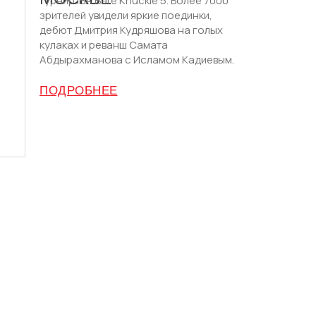
турнир IBA Bare Knuckle 5. Более 7000
зрителей увидели яркие поединки,
дебют Дмитрия Кудряшова на голых
кулаках и реванш Самата
Абдырахманова с Исламом Кадиевым.
ПОДРОБНЕЕ