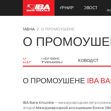
О
О
ТУРНИРЫ
ТУРНИРЫ
НОВОСТИ
НОВОСТИ
ПР
ПР
ГЛАВНАЯ
/
О ПРОМОУШЕНЕ
О ПРОМОУШЕ
О
ПЕРВЫЕ
РУКОВОДСТВО
НАС
ТУРНИРЫ
О ПРОМОУШЕНЕ
IBA B
IBA Bare Knuckle
— международная лига кулачны
эгидой
Международной ассоциации бокса (IB