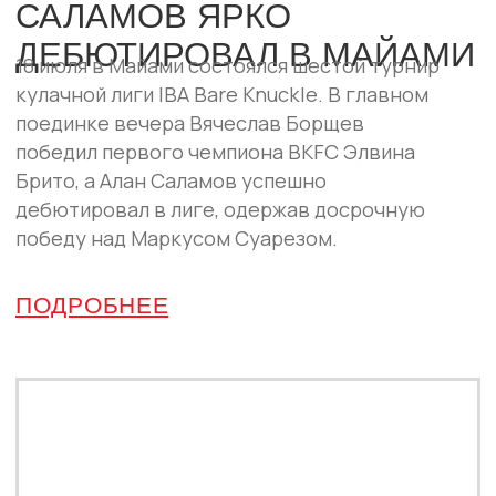
реванш Самата Абдырахманова с
Исламом Кадиевым.
ПОДРОБНЕЕ
ПАРТНЁРЫ
IBA Bare Knuckle развивается вместе с
компаниями, которые поддерживают спорт
и зрелищные единоборства.