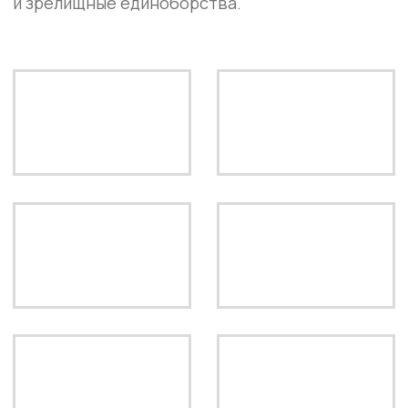
ПОДПИСАТЬСЯ
ООО «ПАТРИОТ»
ИНН: 5043064103
ЮРИДИЧЕСКИЙ АДРЕС: 142200,
МОСКОВСКАЯ ОБЛАСТЬ, Г. СЕРПУХОВ,
УЛ. ПУШКИНА, Д. 9, ПОМ. 21
ПОЛЬЗОВАТЕЛЬСКОЕ СОГЛАШЕНИЕ
ПОЛИТИКА КОНФИДЕНЦИАЛЬНОСТИ
СОГЛАСИЕ НА ОБРАБОТКУ ДАННЫХ
СОГЛАСИЕ НА РАССЫЛКУ
ВСЯ ИНФОРМАЦИЯ НА САЙТЕ НОСИТ
ИНФОРМАЦИОННЫЙ ХАРАКТЕР И НЕ
ЯВЛЯЕТСЯ ПУБЛИЧНОЙ ОФЕРТОЙ.
© 2025-2026 IBA BARE KNUCKLE. ВСЕ
ПРАВА ЗАЩИЩЕНЫ.