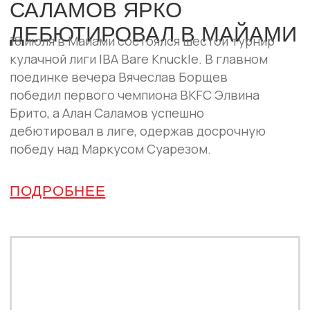
реванш Самата Абдырахманова с
Исламом Кадиевым.
ПОДРОБНЕЕ
ПАРТНЁРЫ
IBA Bare Knuckle развивается вместе с
компаниями, которые поддерживают спорт
и зрелищные единоборства.