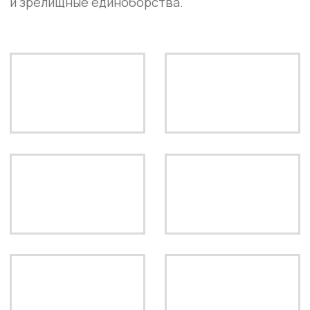
ПОДПИСАТЬСЯ
ООО «ПАТРИОТ»
ИНН: 5043064103
ЮРИДИЧЕСКИЙ АДРЕС: 142200,
МОСКОВСКАЯ ОБЛАСТЬ, Г. СЕРПУХОВ,
УЛ. ПУШКИНА, Д. 9, ПОМ. 21
ПОЛЬЗОВАТЕЛЬСКОЕ СОГЛАШЕНИЕ
ПОЛИТИКА КОНФИДЕНЦИАЛЬНОСТИ
СОГЛАСИЕ НА ОБРАБОТКУ ДАННЫХ
СОГЛАСИЕ НА РАССЫЛКУ
ВСЯ ИНФОРМАЦИЯ НА САЙТЕ НОСИТ
ИНФОРМАЦИОННЫЙ ХАРАКТЕР И НЕ
ЯВЛЯЕТСЯ ПУБЛИЧНОЙ ОФЕРТОЙ.
© 2025-2026 IBA BARE KNUCKLE. ВСЕ
ПРАВА ЗАЩИЩЕНЫ.