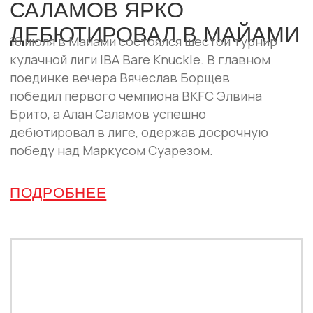
реванш Самата Абдырахманова с
Исламом Кадиевым.
ПОДРОБНЕЕ
ПАРТНЁРЫ
IBA Bare Knuckle развивается вместе с
компаниями, которые поддерживают спорт
и зрелищные единоборства.