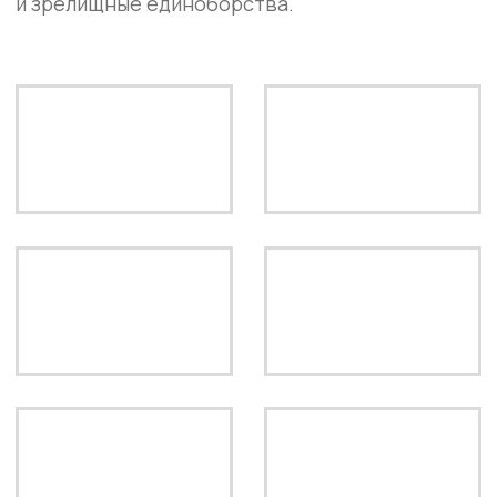
ПОДПИСАТЬСЯ
ООО «ПАТРИОТ»
ИНН: 5043064103
ЮРИДИЧЕСКИЙ АДРЕС: 142200,
МОСКОВСКАЯ ОБЛАСТЬ, Г. СЕРПУХОВ,
УЛ. ПУШКИНА, Д. 9, ПОМ. 21
ПОЛЬЗОВАТЕЛЬСКОЕ СОГЛАШЕНИЕ
ПОЛИТИКА КОНФИДЕНЦИАЛЬНОСТИ
СОГЛАСИЕ НА ОБРАБОТКУ ДАННЫХ
СОГЛАСИЕ НА РАССЫЛКУ
ВСЯ ИНФОРМАЦИЯ НА САЙТЕ НОСИТ
ИНФОРМАЦИОННЫЙ ХАРАКТЕР И НЕ
ЯВЛЯЕТСЯ ПУБЛИЧНОЙ ОФЕРТОЙ.
© 2025-2026 IBA BARE KNUCKLE. ВСЕ
ПРАВА ЗАЩИЩЕНЫ.