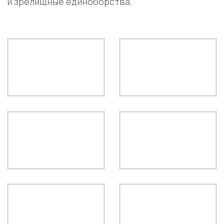
ПОДПИСАТЬСЯ
ООО «ПАТРИОТ»
ИНН: 5043064103
ЮРИДИЧЕСКИЙ АДРЕС: 142200,
МОСКОВСКАЯ ОБЛАСТЬ, Г. СЕРПУХОВ,
УЛ. ПУШКИНА, Д. 9, ПОМ. 21
ПОЛЬЗОВАТЕЛЬСКОЕ СОГЛАШЕНИЕ
ПОЛИТИКА КОНФИДЕНЦИАЛЬНОСТИ
СОГЛАСИЕ НА ОБРАБОТКУ ДАННЫХ
СОГЛАСИЕ НА РАССЫЛКУ
ВСЯ ИНФОРМАЦИЯ НА САЙТЕ НОСИТ
ИНФОРМАЦИОННЫЙ ХАРАКТЕР И НЕ
ЯВЛЯЕТСЯ ПУБЛИЧНОЙ ОФЕРТОЙ.
© 2025-2026 IBA BARE KNUCKLE. ВСЕ
ПРАВА ЗАЩИЩЕНЫ.