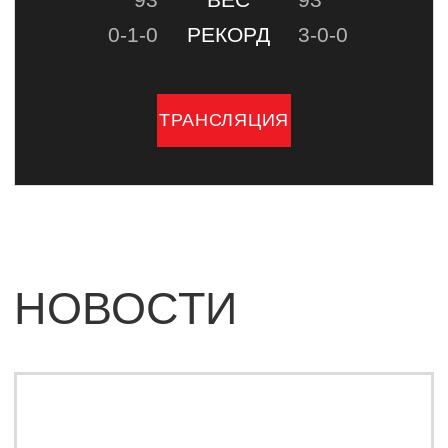
IBA BARE KNUCKLE
ВПЕРВЫЕ ПРОВЕДЕТ
ТУРНИР В США
18 июля в Майами состоится первый
турнир IBA Bare Knuckle в США.
Главным событием вечера станет дебют
Вячеслава Борщева на голых кулаках
против первого чемпиона BKFC Элвина