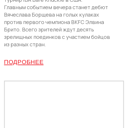
IBA BARE KNUCKLE 6:
БОРЩЕВ ПОБЕДИЛ БРИТО,
САЛАМОВ ЯРКО
ДЕБЮТИРОВАЛ В МАЙАМИ
18 июля в Майами состоялся шестой турнир
кулачной лиги IBA Bare Knuckle. В главном
поединке вечера Вячеслав Борщев
победил первого чемпиона BKFC Элвина
Брито, а Алан Саламов успешно
дебютировал в лиге, одержав досрочную
победу над Маркусом Суарезом.
ПОДРОБНЕЕ