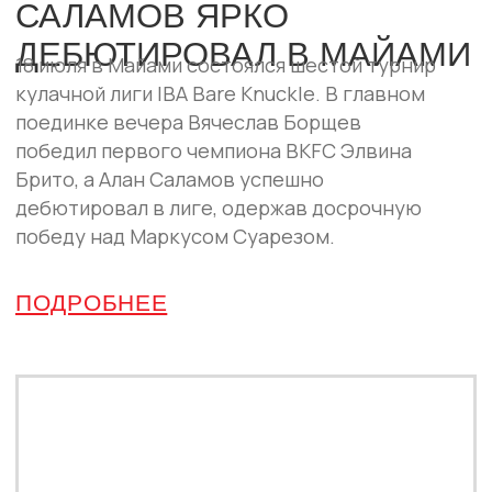
реванш Самата Абдырахманова с
Исламом Кадиевым.
ПОДРОБНЕЕ
ПАРТНЁРЫ
IBA Bare Knuckle развивается вместе с
компаниями, которые поддерживают спорт
и зрелищные единоборства.