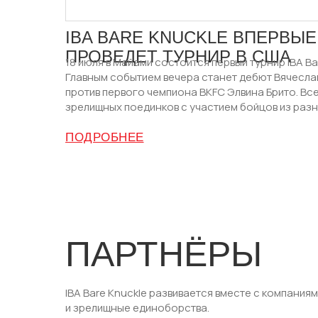
IBA BARE KNUCKLE ВПЕРВЫЕ
ПРОВЕДЕТ ТУРНИР В США
18 июля в Майами состоится первый турнир IBA Ba
Главным событием вечера станет дебют Вячесла
против первого чемпиона BKFC Элвина Брито. Вс
зрелищных поединков с участием бойцов из разн
ПОДРОБНЕЕ
ПАРТНЁРЫ
IBA Bare Knuckle развивается вместе с компани
и зрелищные единоборства.