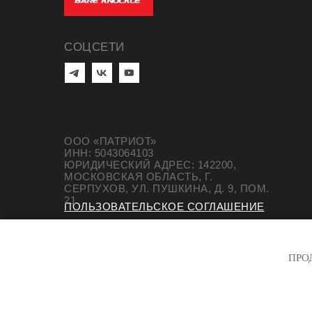
СОЦСЕТИ
ООО «ПАТРИОТ»
ИНН: 5043064103
ЮРИДИЧЕСКИЙ АДРЕС: 142200,
МОСКОВСКАЯ ОБЛАСТЬ, Г.
СЕРПУХОВ, УЛ. ПУШКИНА, Д. 9, ПОМ.
21
ПОЛЬЗОВАТЕЛЬСКОЕ СОГЛАШЕНИЕ
ПОЛИТИКА КОНФИДЕНЦИАЛЬНОСТИ
СОГЛАСИЕ НА ОБРАБОТКУ ДАННЫХ
ПРО
СОГЛАСИЕ НА РАССЫЛКУ
© 2025-2026 IBA BARE KNUCKLE. ВСЕ ПРАВ