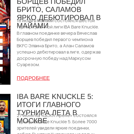
БОРЩЕВ ПОБЕДИЛ
БРИТО, САЛАМОВ
ЯРКО ДЕБЮТИРОВАЛ В
18 июля в Майами состоялся шестой
МАЙАМИ
турнир кулачной лиги IBA Bare Knuckle.
В главном поединке вечера Вячеслав
Борщев победил первого чемпиона
BKFC Элвина Брито, а Алан Саламов
успешно дебютировал в лиге, одержав
досрочную победу над Маркусом
Суарезом.
ПОДРОБНЕЕ
IBA BARE KNUCKLE 5:
ИТОГИ ГЛАВНОГО
ТУРНИРА ЛЕТА В
27 июня на «ЦСКА Арене» состоялся
МОСКВЕ
турнир IBA Bare Knuckle 5. Более 7000
зрителей увидели яркие поединки,