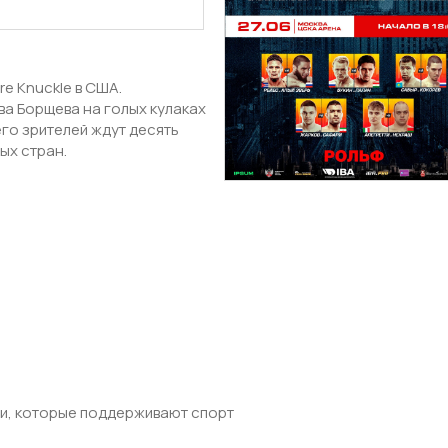
re Knuckle в США.
ва Борщева на голых кулаках
его зрителей ждут десять
ых стран.
ями, которые поддерживают спорт