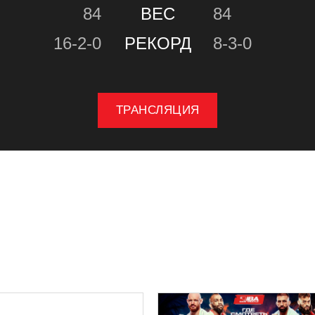
84
ВЕС
84
16-2-0
РЕКОРД
8-3-0
ТРАНСЛЯЦИЯ