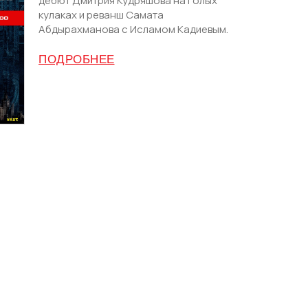
дебют Дмитрия Кудряшова на голых
кулаках и реванш Самата
Абдырахманова с Исламом Кадиевым.
ПОДРОБНЕЕ