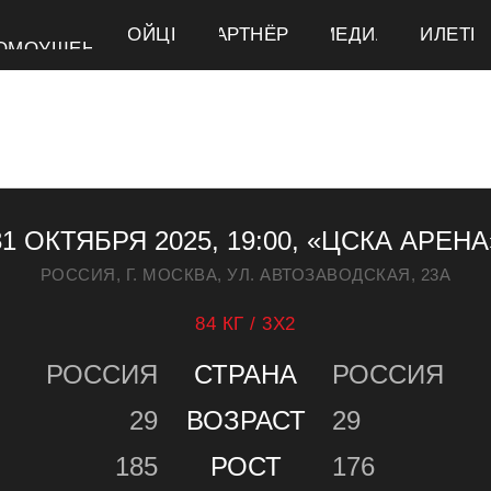
БОЙЦЫ
БОЙЦЫ
ПАРТНЁРЫ
ПАРТНЁРЫ
МЕДИА
МЕДИА
БИЛЕТЫ
БИЛЕТЫ
ОМОУШЕНЕ
ОМОУШЕНЕ
31 ОКТЯБРЯ 2025, 19:00, «ЦСКА АРЕНА
РОССИЯ, Г. МОСКВА, УЛ. АВТОЗАВОДСКАЯ, 23А
84 КГ / 3Х2
РОССИЯ
СТРАНА
РОССИЯ
29
ВОЗРАСТ
29
185
РОСТ
176