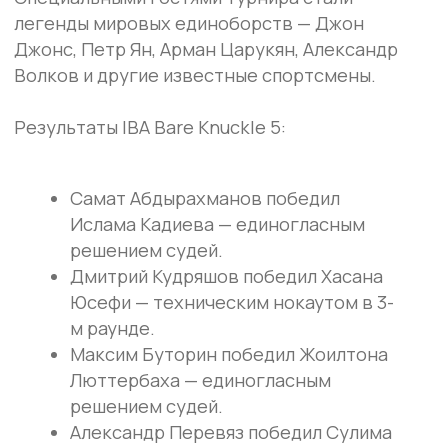
решением судей.
Суламбек Шахгириев победил Яселя
Рейса — техническим нокаутом во 2-
м раунде.
Яков Букин победил Сулеймана
Махмадова — техническим нокаутом
в 1-м раунде.
Бекзат Сабыр победил Матвея
Кокорева — единогласным решением
судей.
Олег Жарков победил Кейвана
Сафари — единогласным решением
судей.
Александр Некраш победил Риккардо
Алегретти — угол соперника
отказался от продолжения боя.