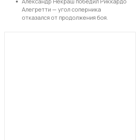
ПАРТНЁРЫ
IBA Bare Knuckle развивается вместе с
компаниями, которые поддерживают спорт
и зрелищные единоборства.