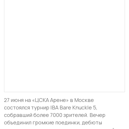
27 июня на «ЦСКА Арене» в Москве
состоялся турнир IBA Bare Knuckle 5,
собравший более 7000 зрителей. Вечер
объединил громкие поединки, дебюты
известных спортсменов и звездных гостей
мирового уровня.
В со-главном событии турнира экс-чемпион
мира по боксу Дмитрий Кудряшов успешно
дебютировал в боях на голых кулаках,
одержав победу над Хасаном Юсефи
техническим нокаутом в третьем раунде.
Главным событием вечера стал
долгожданный реванш между Саматом
Абдырахмановым и Исламом Кадиевым. По
итогам напряженного пятираундового
противостояния победу единогласным