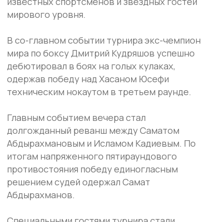
решением судей одержал Самат
Абдырахманов.
Специальными гостями турнира стали
легенды мировых единоборств — Джон
Джонс, Петр Ян, Арман Царукян, Александр
Волков и другие известные спортсмены.
Результаты IBA Bare Knuckle 5:
Самат Абдырахманов победил
Ислама Кадиева — единогласным
решением судей.
Дмитрий Кудряшов победил Хасана
Юсефи — техническим нокаутом в 3-
м раунде.
Максим Буторин победил Жоилтона
Люттербаха — единогласным
решением судей.
Александр Перевяз победил Сулима
Бисултанова — единогласным
решением судей.
Фарид Ядуллаев победил Сережу
Арутюняна — единогласным