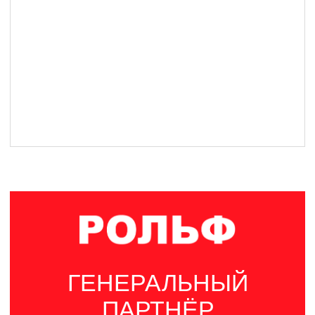
ПАРТНЁРЫ
IBA Bare Knuckle развивается вместе с
компаниями, которые поддерживают спорт
и зрелищные единоборства.