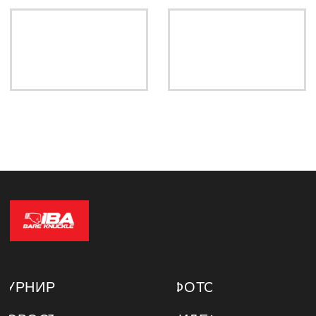
ВСЯ ИНФОРМАЦИЯ НА САЙТЕ НОСИТ
ИНФОРМАЦИОННЫЙ ХАРАКТЕР И НЕ
ЯВЛЯЕТСЯ ПУБЛИЧНОЙ ОФЕРТОЙ.
© 2025-2026 IBA BARE KNUCKLE. ВСЕ
ПРАВА ЗАЩИЩЕНЫ.