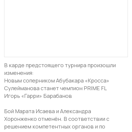
В карде предстоящего турнира произошли
изменения:
Новым соперником Абубакара «Кросса»
Сулейманова станет чемпион PRIME FL
Игорь «Гарри» Барабанов
Бой Марата Исаева и Александра
Хоронженко отменён. В соответствии с
решением компетентных органов и по
независящим от бойцов обстоятельствам,
Виталий «Эншент» Старых и Александр
Хоронженко не смогут принять участие в
турнире.
Все остальные противостояния остаются в
силе — бойцы заряжены!