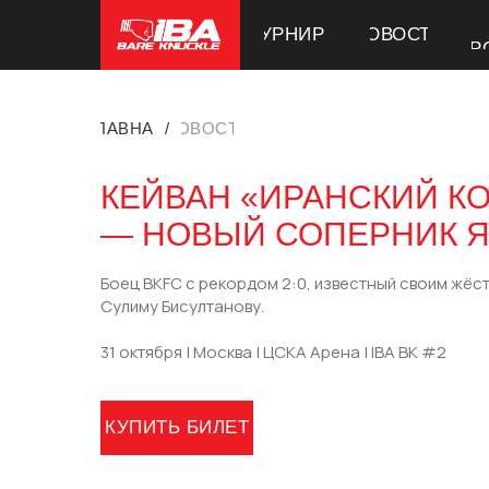
О
О
ТУРНИРЫ
ТУРНИРЫ
НОВОСТИ
НОВОСТИ
ПР
ПР
ГЛАВНАЯ
НОВОСТИ
/
КЕЙВАН «ИРАНСКИЙ К
— НОВЫЙ СОПЕРНИК Я
Боец BKFC с рекордом 2:0, известный своим жёс
Сулиму Бисултанову.
31 октября | Москва | ЦСКА Арена | IBA BK #2
КУПИТЬ БИЛЕТ