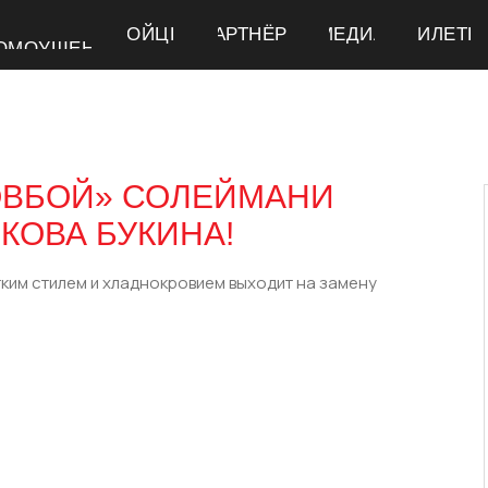
БОЙЦЫ
БОЙЦЫ
ПАРТНЁРЫ
ПАРТНЁРЫ
МЕДИА
МЕДИА
БИЛЕТЫ
БИЛЕТЫ
ОМОУШЕНЕ
ОМОУШЕНЕ
ОВБОЙ» СОЛЕЙМАНИ
КОВА БУКИНА!
тким стилем и хладнокровием выходит на замену